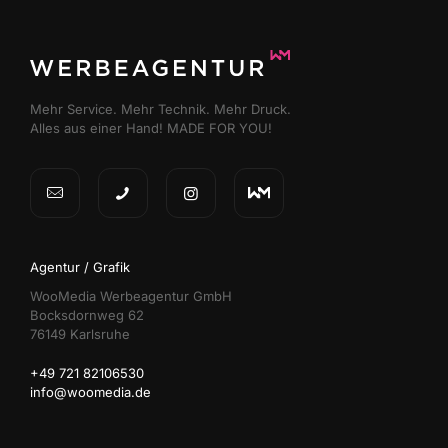
Mehr Service. Mehr Technik. Mehr Druck.
Alles aus einer Hand! MADE FOR YOU!
Agentur / Grafik
WooMedia Werbeagentur GmbH
Bocksdornweg 62
76149 Karlsruhe
+49 721 82106530
info@woomedia.de