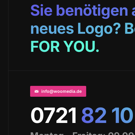
Sie benötigen 
neues Logo? Be
FOR YOU.
info@woomedia.de
0721
82 10