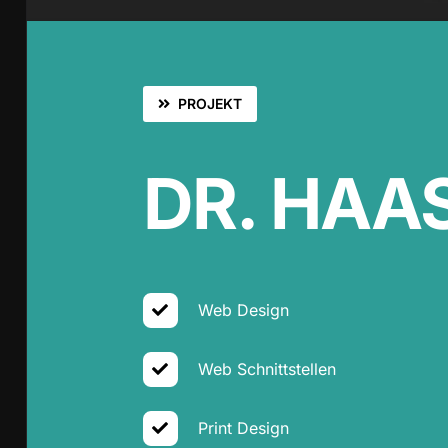
PROJEKT
DR. HAA
Web Design
Web Schnittstellen
Print Design