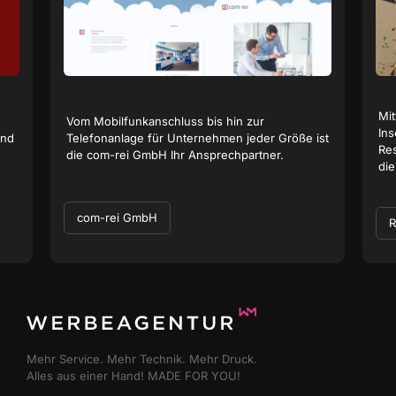
Mit
Vom Mobilfunkanschluss bis hin zur
Ins
und
Telefonanlage für Unternehmen jeder Größe ist
Res
die com-rei GmbH Ihr Ansprechpartner.
die
com-rei GmbH
R
Mehr Service. Mehr Technik. Mehr Druck.
Alles aus einer Hand! MADE FOR YOU!