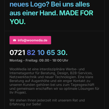
neues Logo? Bei uns alles
aus einer Hand. MADE FOR
YOU.
info@woomedia.de
0721
82 10 65 30.
Montag - Freitag: 09.00 - 18:00 Uhr
WooMedia ist eine interdisziplinäre Werbe- und
Internetagentur für Beratung, Design, B2B-Services,
Netzwerktechnik und neuer Technologien. Eine klare
Beratung auf Augenhöhe und ein enger Kontakt zu
unseren Kunden gehören bei uns zum Tagesgeschäft
und gemeinsam erschaffen wir so optimale Lösungen für
Ihr Projekt.
Wir stehen Ihnen jederzeit mit unserem Rat und
Erfahrung zur Seite!