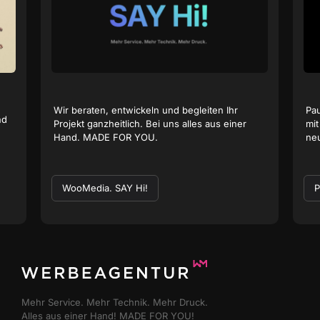
Wir beraten, entwickeln und begleiten Ihr
Pau
nd
Projekt ganzheitlich. Bei uns alles aus einer
mit
Hand. MADE FOR YOU.
ne
WooMedia. SAY Hi!
P
Mehr Service. Mehr Technik. Mehr Druck.
Alles aus einer Hand! MADE FOR YOU!