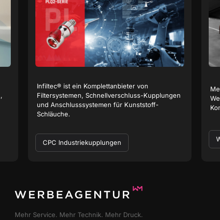
Infiltec® ist ein Komplettanbieter von
Me
,
Filtersystemen, Schnellverschluss-Kupplungen
Wer
und Anschluss­systemen für Kunststoff-
Ko
Schläuche.
W
CPC Industriekupplungen
Mehr Service. Mehr Technik. Mehr Druck.